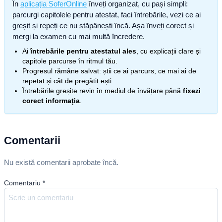
În
aplicația SoferOnline
înveți organizat, cu pași simpli:
parcurgi capitolele pentru atestat, faci întrebările, vezi ce ai
greșit și repeți ce nu stăpânești încă. Așa înveți corect și
mergi la examen cu mai multă încredere.
Ai
întrebările pentru atestatul ales
, cu explicații clare și
capitole parcurse în ritmul tău.
Progresul rămâne salvat: știi ce ai parcurs, ce mai ai de
repetat și cât de pregătit ești.
Întrebările greșite revin în mediul de învățare până
fixezi
corect informația
.
Comentarii
Nu există comentarii aprobate încă.
Comentariu
*