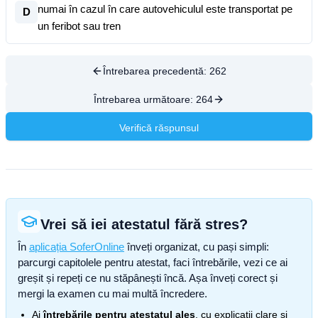
numai în cazul în care autovehiculul este transportat pe
D
un feribot sau tren
Întrebarea precedentă:
262
Întrebarea următoare:
264
Verifică răspunsul
Vrei să iei atestatul fără stres?
În
aplicația SoferOnline
înveți organizat, cu pași simpli:
parcurgi capitolele pentru atestat, faci întrebările, vezi ce ai
greșit și repeți ce nu stăpânești încă. Așa înveți corect și
mergi la examen cu mai multă încredere.
Ai
întrebările pentru atestatul ales
, cu explicații clare și