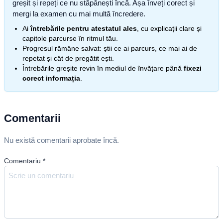
greșit și repeți ce nu stăpânești încă. Așa înveți corect și
mergi la examen cu mai multă încredere.
Ai
întrebările pentru atestatul ales
, cu explicații clare și
capitole parcurse în ritmul tău.
Progresul rămâne salvat: știi ce ai parcurs, ce mai ai de
repetat și cât de pregătit ești.
Întrebările greșite revin în mediul de învățare până
fixezi
corect informația
.
Comentarii
Nu există comentarii aprobate încă.
Comentariu
*