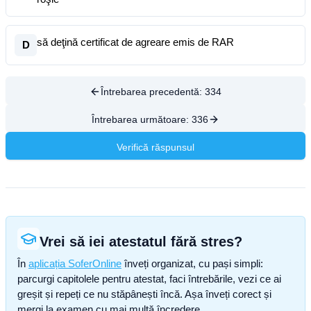
să deţină certificat de agreare emis de RAR
D
Întrebarea precedentă:
334
Întrebarea următoare:
336
Verifică răspunsul
Vrei să iei atestatul fără stres?
În
aplicația SoferOnline
înveți organizat, cu pași simpli:
parcurgi capitolele pentru atestat, faci întrebările, vezi ce ai
greșit și repeți ce nu stăpânești încă. Așa înveți corect și
mergi la examen cu mai multă încredere.