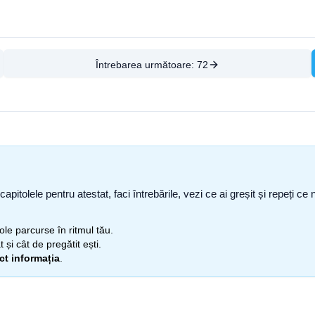
Întrebarea următoare:
72
capitolele pentru atestat, faci întrebările, vezi ce ai greșit și repeți 
itole parcurse în ritmul tău.
 și cât de pregătit ești.
ect informația
.