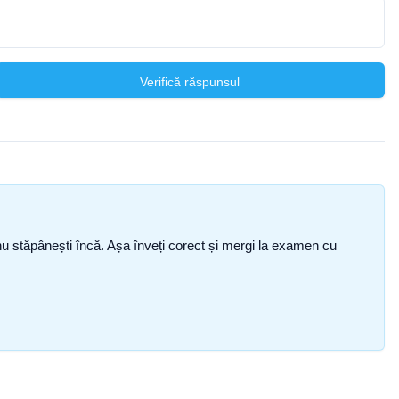
Verifică răspunsul
ce nu stăpânești încă. Așa înveți corect și mergi la examen cu