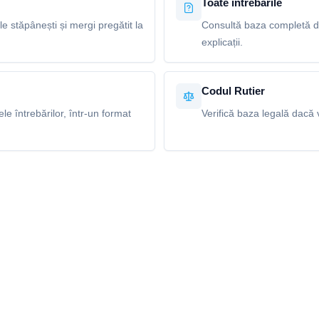
Toate întrebările
le stăpânești și mergi pregătit la
Consultă baza completă de
explicații.
Codul Rutier
e întrebărilor, într-un format
Verifică baza legală dacă v