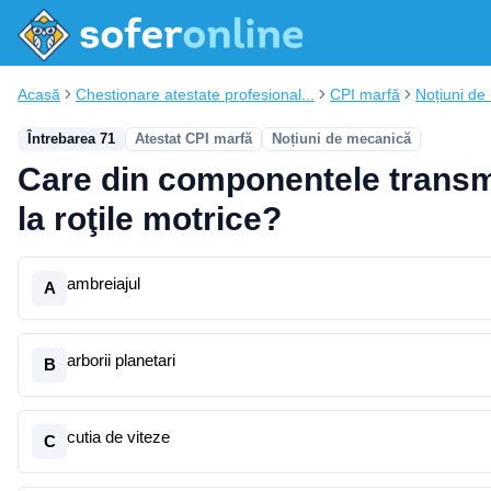
Acasă
Chestionare atestate profesional...
CPI marfă
Noțiuni de
Întrebarea 71
Atestat CPI marfă
Noțiuni de mecanică
Care din componentele transm
la roţile motrice?
ambreiajul
A
arborii planetari
B
cutia de viteze
C