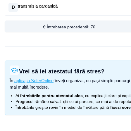
transmisia cardanică
D
Întrebarea precedentă:
70
Vrei să iei atestatul fără stres?
În
aplicația SoferOnline
înveți organizat, cu pași simpli: parcurgi 
mai multă încredere.
Ai
întrebările pentru atestatul ales
, cu explicații clare și cap
Progresul rămâne salvat: știi ce ai parcurs, ce mai ai de repetat
Întrebările greșite revin în mediul de învățare până
fixezi cor