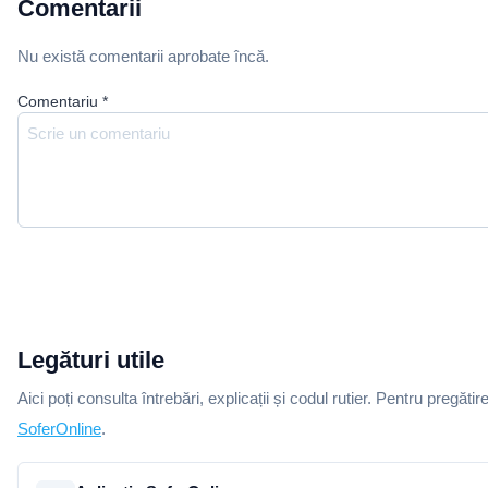
Comentarii
Nu există comentarii aprobate încă.
Comentariu
*
Legături utile
Aici poți consulta întrebări, explicații și codul rutier. Pentru pregătir
SoferOnline
.