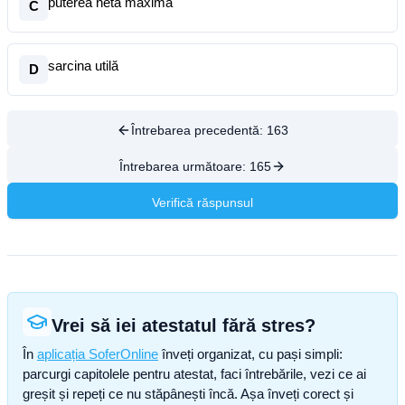
puterea netă maximă
C
sarcina utilă
D
Întrebarea precedentă:
163
Întrebarea următoare:
165
Verifică răspunsul
Vrei să iei atestatul fără stres?
În
aplicația SoferOnline
înveți organizat, cu pași simpli:
parcurgi capitolele pentru atestat, faci întrebările, vezi ce ai
greșit și repeți ce nu stăpânești încă. Așa înveți corect și