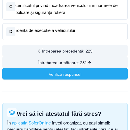
certificatul privind încadrarea vehiculului în normele de
C
poluare şi siguranţă rutieră
licenţa de execuţie a vehiculului
D
Întrebarea precedentă:
229
Întrebarea următoare:
231
Verifică răspunsul
Vrei să iei atestatul fără stres?
În
aplicația SoferOnline
înveți organizat, cu pași simpli:
parcurgi capitolele pentru atestat, faci întrebările, vezi ce ai