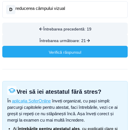
reducerea câmpului vizual
D
Întrebarea precedentă:
19
Întrebarea următoare:
21
Verifică răspunsul
Vrei să iei atestatul fără stres?
În
aplicația SoferOnline
înveți organizat, cu pași simpli:
parcurgi capitolele pentru atestat, faci întrebările, vezi ce ai
greșit și repeți ce nu stăpânești încă. Așa înveți corect și
mergi la examen cu mai multă încredere.
Ai
întrebările pentru atestatul ales
, cu explicații clare și