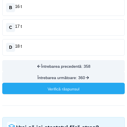
16 t
B
17 t
C
18 t
D
Întrebarea precedentă:
358
Întrebarea următoare:
360
Verifică răspunsul