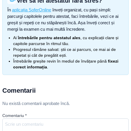
Vrei să iei atestatul fără stres?
În
aplicația SoferOnline
înveți organizat, cu pași simpli:
parcurgi capitolele pentru atestat, faci întrebările, vezi ce ai
greșit și repeți ce nu stăpânești încă. Așa înveți corect și
mergi la examen cu mai multă încredere.
Ai
întrebările pentru atestatul ales
, cu explicații clare și
capitole parcurse în ritmul tău.
Progresul rămâne salvat: știi ce ai parcurs, ce mai ai de
repetat și cât de pregătit ești.
Întrebările greșite revin în mediul de învățare până
fixezi
corect informația
.
Comentarii
Nu există comentarii aprobate încă.
Comentariu
*