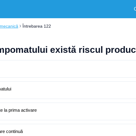
 mecanică
Întrebarea 122
mpomatului există riscul produce
atului
te la prima activare
are continuă