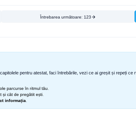
Întrebarea următoare:
123
capitolele pentru atestat, faci întrebările, vezi ce ai greșit și repeți 
itole parcurse în ritmul tău.
 și cât de pregătit ești.
ect informația
.