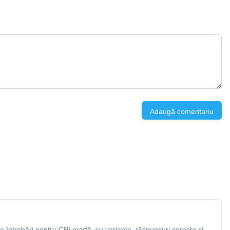
Adaugă comentariu
 întrebări pentru CPI marfă, cu variante, răspunsuri corecte și