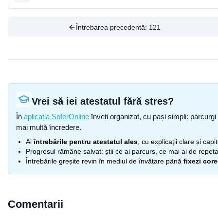
Întrebarea precedentă:
121
Vrei să iei atestatul fără stres?
În
aplicația SoferOnline
înveți organizat, cu pași simpli: parcurgi 
mai multă încredere.
Ai
întrebările pentru atestatul ales
, cu explicații clare și cap
Progresul rămâne salvat: știi ce ai parcurs, ce mai ai de repetat
Întrebările greșite revin în mediul de învățare până
fixezi cor
Comentarii