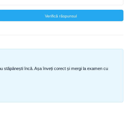
Verifică răspunsul
ce nu stăpânești încă. Așa înveți corect și mergi la examen cu