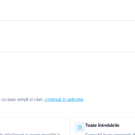
e cu pași simpli și clari,
continuă în aplicația
Toate întrebările
le stăpânești și mergi pregătit la
Consultă baza completă de