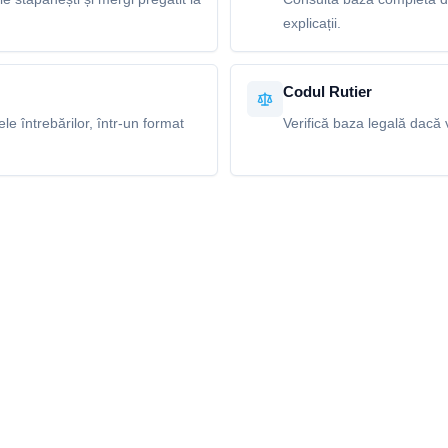
explicații.
Codul Rutier
e întrebărilor, într-un format
Verifică baza legală dacă v