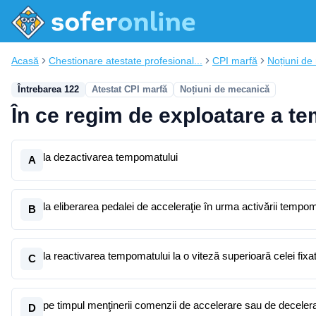
Acasă
Chestionare atestate profesional...
CPI marfă
Noțiuni de
Întrebarea 122
Atestat CPI marfă
Noțiuni de mecanică
În ce regim de exploatare a te
la dezactivarea tempomatului
A
la eliberarea pedalei de acceleraţie în urma activării tempom
B
la reactivarea tempomatului la o viteză superioară celei fixa
C
pe timpul menţinerii comenzii de accelerare sau de deceler
D