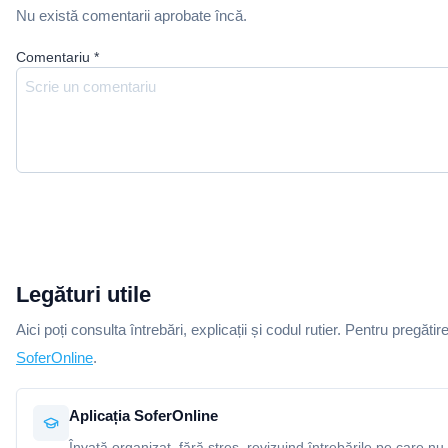
Nu există comentarii aprobate încă.
Comentariu
*
Legături utile
Aici poți consulta întrebări, explicații și codul rutier. Pentru pregătir
SoferOnline
.
Aplicația SoferOnline
Învață organizat, fără stres, revizuind întrebările pe care nu 