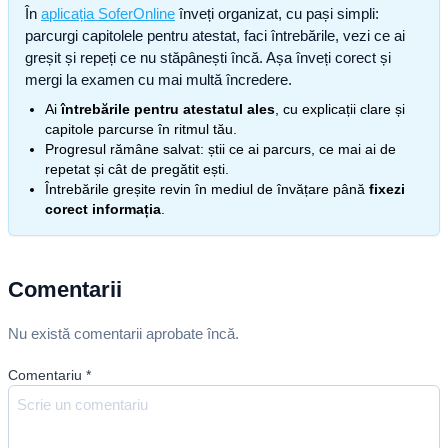
În
aplicația SoferOnline
înveți organizat, cu pași simpli:
parcurgi capitolele pentru atestat, faci întrebările, vezi ce ai
greșit și repeți ce nu stăpânești încă. Așa înveți corect și
mergi la examen cu mai multă încredere.
Ai
întrebările pentru atestatul ales
, cu explicații clare și
capitole parcurse în ritmul tău.
Progresul rămâne salvat: știi ce ai parcurs, ce mai ai de
repetat și cât de pregătit ești.
Întrebările greșite revin în mediul de învățare până
fixezi
corect informația
.
Comentarii
Nu există comentarii aprobate încă.
Comentariu
*