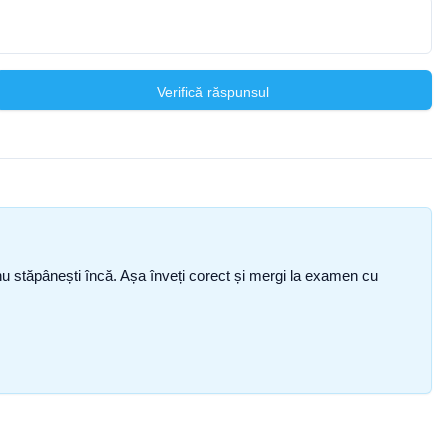
Verifică răspunsul
ce nu stăpânești încă. Așa înveți corect și mergi la examen cu