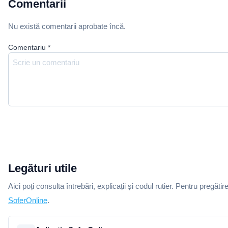
Comentarii
Nu există comentarii aprobate încă.
Comentariu
*
Legături utile
Aici poți consulta întrebări, explicații și codul rutier. Pentru pregătir
SoferOnline
.