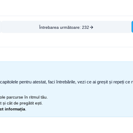
Întrebarea următoare:
232
capitolele pentru atestat, faci întrebările, vezi ce ai greșit și repeți 
itole parcurse în ritmul tău.
 și cât de pregătit ești.
ect informația
.