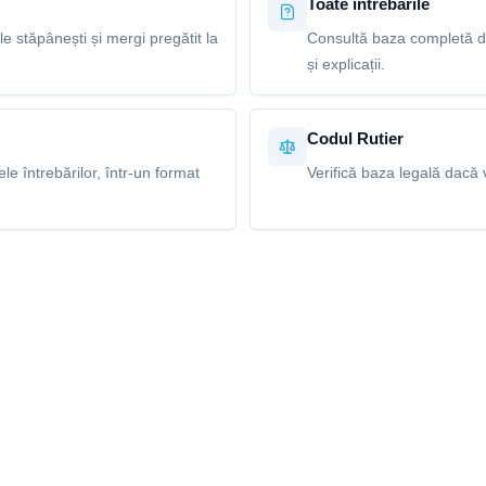
Toate întrebările
le stăpânești și mergi pregătit la
Consultă baza completă de
și explicații.
Codul Rutier
e întrebărilor, într-un format
Verifică baza legală dacă v