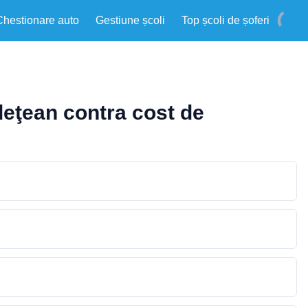
Chestionare auto
Gestiune școli
Top școli de șoferi
deţean contra cost de