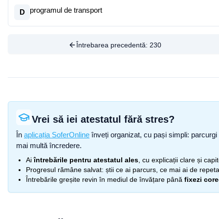
programul de transport
D
Întrebarea precedentă:
230
Vrei să iei atestatul fără stres?
În
aplicația SoferOnline
înveți organizat, cu pași simpli: parcurgi 
mai multă încredere.
Ai
întrebările pentru atestatul ales
, cu explicații clare și cap
Progresul rămâne salvat: știi ce ai parcurs, ce mai ai de repetat
Întrebările greșite revin în mediul de învățare până
fixezi cor