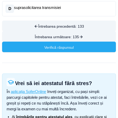
suprasolicitarea transmisiei
D
Întrebarea precedentă:
133
Întrebarea următoare:
135
Verifică răspunsul
Vrei să iei atestatul fără stres?
În
aplicația SoferOnline
înveți organizat, cu pași simpli:
parcurgi capitolele pentru atestat, faci întrebările, vezi ce ai
greșit și repeți ce nu stăpânești încă. Așa înveți corect și
mergi la examen cu mai multă încredere.
Ai
întrebările pentru atestatul ales
, cu explicații clare și