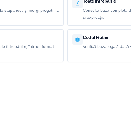
Toate întrebările
le stăpânești și mergi pregătit la
Consultă baza completă de
și explicații.
Codul Rutier
e întrebărilor, într-un format
Verifică baza legală dacă v