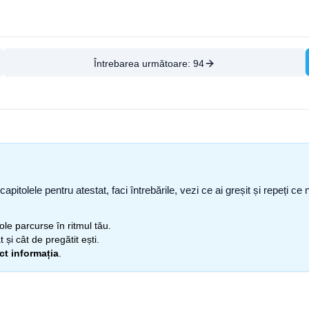
Întrebarea următoare:
94
capitolele pentru atestat, faci întrebările, vezi ce ai greșit și repeți 
itole parcurse în ritmul tău.
 și cât de pregătit ești.
ect informația
.