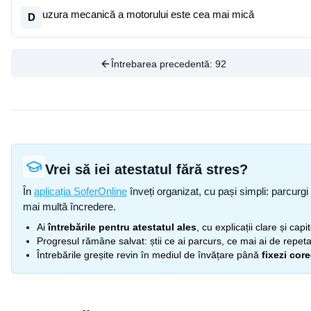
uzura mecanică a motorului este cea mai mică
D
Întrebarea precedentă:
92
Vrei să iei atestatul fără stres?
În
aplicația SoferOnline
înveți organizat, cu pași simpli: parcurgi 
mai multă încredere.
Ai
întrebările pentru atestatul ales
, cu explicații clare și cap
Progresul rămâne salvat: știi ce ai parcurs, ce mai ai de repetat
Întrebările greșite revin în mediul de învățare până
fixezi cor