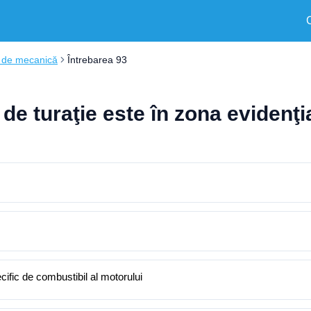
i de mecanică
Întrebarea 93
ul de turaţie este în zona eviden
ific de combustibil al motorului