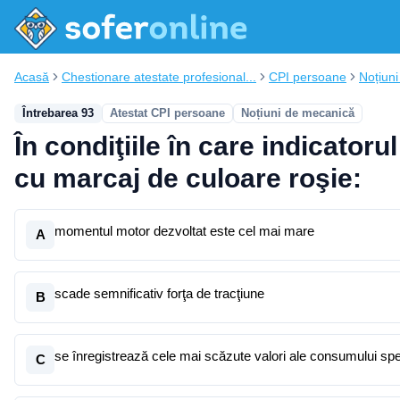
Acasă
Chestionare atestate profesional...
CPI persoane
Noțiun
Întrebarea 93
Atestat CPI persoane
Noțiuni de mecanică
În condiţiile în care indicator
cu marcaj de culoare roşie:
momentul motor dezvoltat este cel mai mare
A
scade semnificativ forţa de tracţiune
B
se înregistrează cele mai scăzute valori ale consumului spec
C