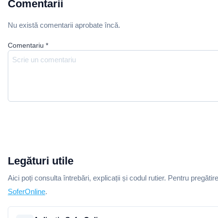
Comentarii
Nu există comentarii aprobate încă.
Comentariu
*
Legături utile
Aici poți consulta întrebări, explicații și codul rutier. Pentru pregătir
SoferOnline
.