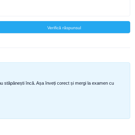
Verifică răspunsul
ce nu stăpânești încă. Așa înveți corect și mergi la examen cu