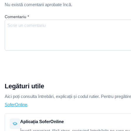
Nu există comentarii aprobate încă.
Comentariu
*
Legături utile
Aici poți consulta întrebări, explicații și codul rutier. Pentru pregătir
SoferOnline
.
Aplicația SoferOnline
Învață organizat, fără stres, revizuind întrebările pe care nu 