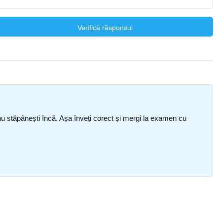
Verifică răspunsul
ce nu stăpânești încă. Așa înveți corect și mergi la examen cu