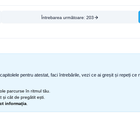
Întrebarea următoare:
203
capitolele pentru atestat, faci întrebările, vezi ce ai greșit și repeți 
itole parcurse în ritmul tău.
 și cât de pregătit ești.
ect informația
.