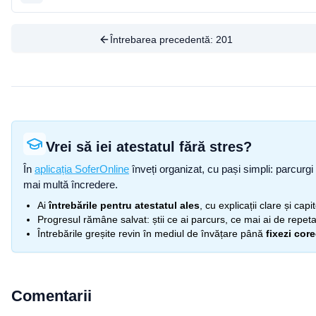
Întrebarea precedentă:
201
Vrei să iei atestatul fără stres?
În
aplicația SoferOnline
înveți organizat, cu pași simpli: parcurgi 
mai multă încredere.
Ai
întrebările pentru atestatul ales
, cu explicații clare și cap
Progresul rămâne salvat: știi ce ai parcurs, ce mai ai de repetat
Întrebările greșite revin în mediul de învățare până
fixezi cor
Comentarii