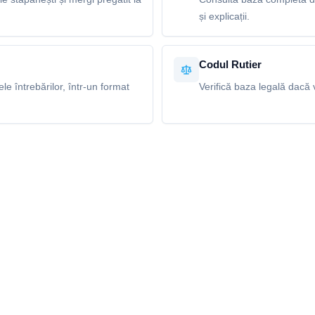
și explicații.
Codul Rutier
e întrebărilor, într-un format
Verifică baza legală dacă v