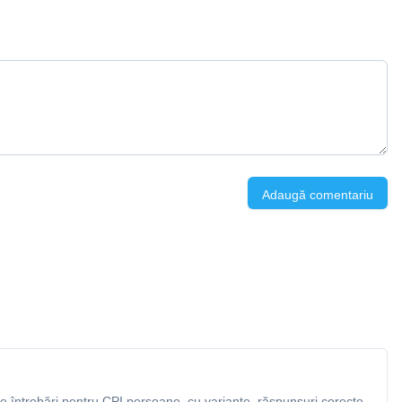
Adaugă comentariu
 întrebări pentru CPI persoane, cu variante, răspunsuri corecte