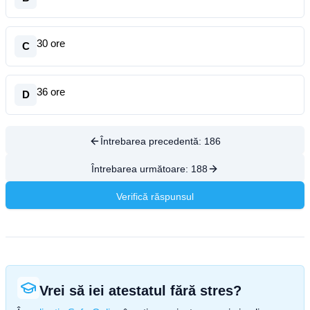
30 ore
C
36 ore
D
Întrebarea precedentă:
186
Întrebarea următoare:
188
Verifică răspunsul
Vrei să iei atestatul fără stres?