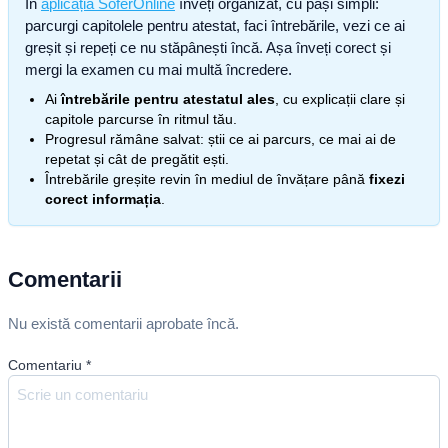
În
aplicația SoferOnline
înveți organizat, cu pași simpli:
parcurgi capitolele pentru atestat, faci întrebările, vezi ce ai
greșit și repeți ce nu stăpânești încă. Așa înveți corect și
mergi la examen cu mai multă încredere.
Ai
întrebările pentru atestatul ales
, cu explicații clare și
capitole parcurse în ritmul tău.
Progresul rămâne salvat: știi ce ai parcurs, ce mai ai de
repetat și cât de pregătit ești.
Întrebările greșite revin în mediul de învățare până
fixezi
corect informația
.
Comentarii
Nu există comentarii aprobate încă.
Comentariu
*