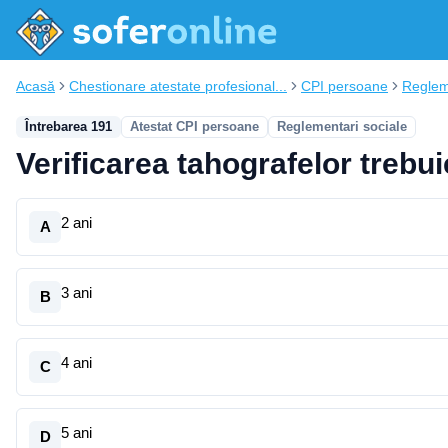
Acasă
Chestionare atestate profesional...
CPI persoane
Reglem
Întrebarea 191
Atestat CPI persoane
Reglementari sociale
Verificarea tahografelor trebuie
2 ani
A
3 ani
B
4 ani
C
5 ani
D