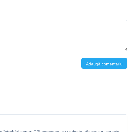
Adaugă comentariu
 întrebări pentru CPI persoane, cu variante, răspunsuri corecte