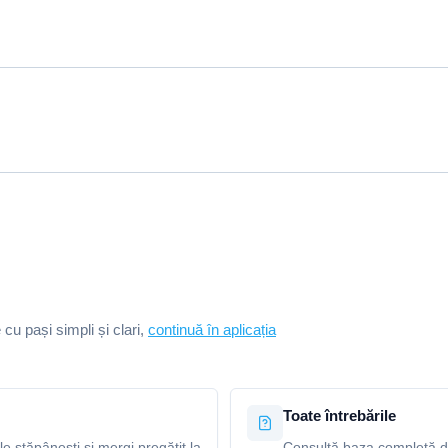
e cu pași simpli și clari,
continuă în aplicația
Toate întrebările
le stăpânești și mergi pregătit la
Consultă baza completă de