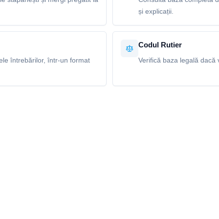
și explicații.
Codul Rutier
e întrebărilor, într-un format
Verifică baza legală dacă v