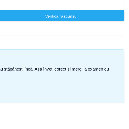
Verifică răspunsul
ce nu stăpânești încă. Așa înveți corect și mergi la examen cu