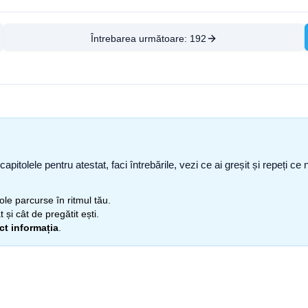
Întrebarea următoare:
192
capitolele pentru atestat, faci întrebările, vezi ce ai greșit și repeți 
itole parcurse în ritmul tău.
 și cât de pregătit ești.
ect informația
.