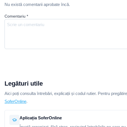
Nu există comentarii aprobate încă.
Comentariu
*
Legături utile
Aici poți consulta întrebări, explicații și codul rutier. Pentru pregătir
SoferOnline
.
Aplicația SoferOnline
Învață organizat, fără stres, revizuind întrebările pe care nu 