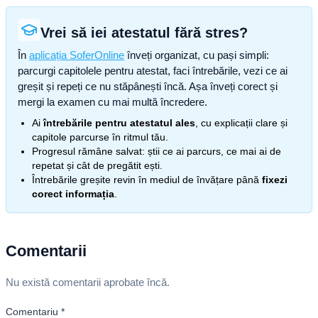
Vrei să iei atestatul fără stres?
În
aplicația SoferOnline
înveți organizat, cu pași simpli:
parcurgi capitolele pentru atestat, faci întrebările, vezi ce ai
greșit și repeți ce nu stăpânești încă. Așa înveți corect și
mergi la examen cu mai multă încredere.
Ai
întrebările pentru atestatul ales
, cu explicații clare și
capitole parcurse în ritmul tău.
Progresul rămâne salvat: știi ce ai parcurs, ce mai ai de
repetat și cât de pregătit ești.
Întrebările greșite revin în mediul de învățare până
fixezi
corect informația
.
Comentarii
Nu există comentarii aprobate încă.
Comentariu
*