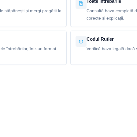
Toate întrebările
le stăpânești și mergi pregătit la
Consultă baza completă de
corecte și explicații.
Codul Rutier
e întrebărilor, într-un format
Verifică baza legală dacă v