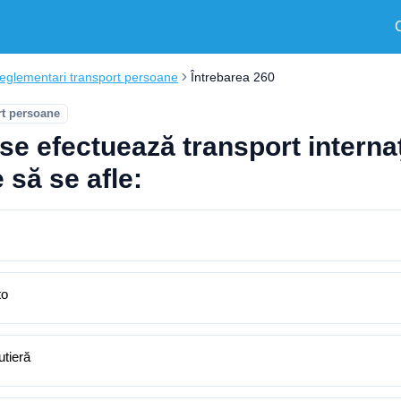
eglementari transport persoane
Întrebarea 260
rt persoane
se efectuează transport interna
 să se afle:
to
utieră