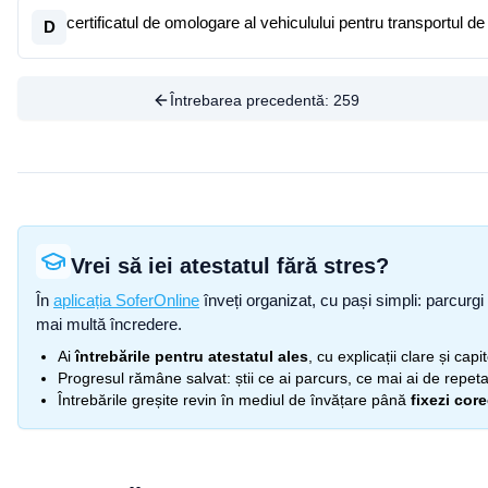
certificatul de omologare al vehiculului pentru transportul d
D
Întrebarea precedentă:
259
Vrei să iei atestatul fără stres?
În
aplicația SoferOnline
înveți organizat, cu pași simpli: parcurgi 
mai multă încredere.
Ai
întrebările pentru atestatul ales
, cu explicații clare și cap
Progresul rămâne salvat: știi ce ai parcurs, ce mai ai de repetat
Întrebările greșite revin în mediul de învățare până
fixezi cor