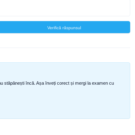
Verifică răspunsul
ce nu stăpânești încă. Așa înveți corect și mergi la examen cu