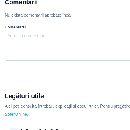
Comentarii
Nu există comentarii aprobate încă.
Comentariu
*
Legături utile
Aici poți consulta întrebări, explicații și codul rutier. Pentru pregătir
SoferOnline
.