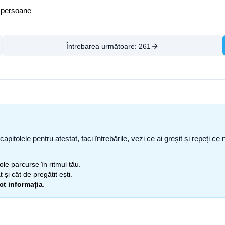
e persoane
Întrebarea următoare:
261
capitolele pentru atestat, faci întrebările, vezi ce ai greșit și repeți 
itole parcurse în ritmul tău.
 și cât de pregătit ești.
ect informația
.