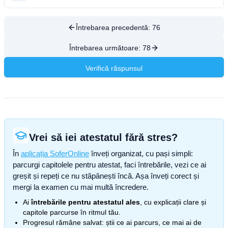
Întrebarea precedentă:
76
Întrebarea următoare:
78
Verifică răspunsul
Vrei să iei atestatul fără stres?
În
aplicația SoferOnline
înveți organizat, cu pași simpli:
parcurgi capitolele pentru atestat, faci întrebările, vezi ce ai
greșit și repeți ce nu stăpânești încă. Așa înveți corect și
mergi la examen cu mai multă încredere.
Ai
întrebările pentru atestatul ales
, cu explicații clare și
capitole parcurse în ritmul tău.
Progresul rămâne salvat: știi ce ai parcurs, ce mai ai de