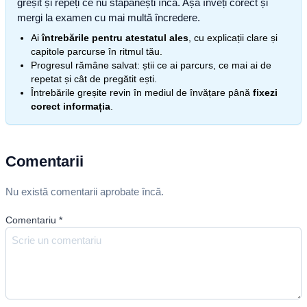
greșit și repeți ce nu stăpânești încă. Așa înveți corect și
mergi la examen cu mai multă încredere.
Ai
întrebările pentru atestatul ales
, cu explicații clare și
capitole parcurse în ritmul tău.
Progresul rămâne salvat: știi ce ai parcurs, ce mai ai de
repetat și cât de pregătit ești.
Întrebările greșite revin în mediul de învățare până
fixezi
corect informația
.
Comentarii
Nu există comentarii aprobate încă.
Comentariu
*