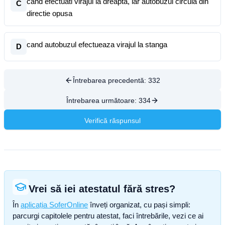
cand efectuati virajul la dreapta, iar autobuzul circula din
C
directie opusa
cand autobuzul efectueaza virajul la stanga
D
Întrebarea precedentă:
332
Întrebarea următoare:
334
Verifică răspunsul
Vrei să iei atestatul fără stres?
În
aplicația SoferOnline
înveți organizat, cu pași simpli:
parcurgi capitolele pentru atestat, faci întrebările, vezi ce ai