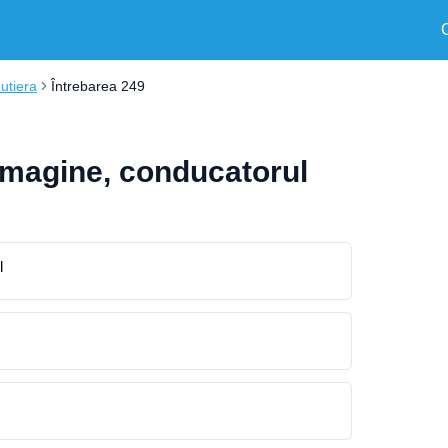
Rutiera
Întrebarea 249
n imagine, conducatorul
l