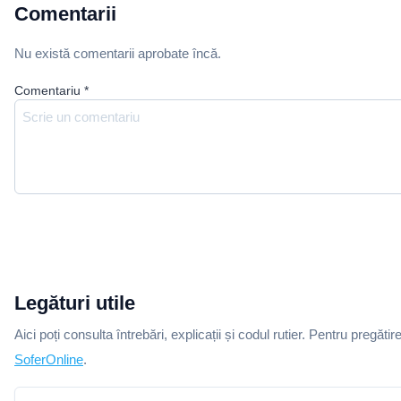
Comentarii
Nu există comentarii aprobate încă.
Comentariu
*
Legături utile
Aici poți consulta întrebări, explicații și codul rutier. Pentru pregătir
SoferOnline
.