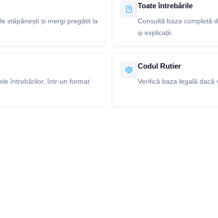
Toate întrebările
le stăpânești și mergi pregătit la
Consultă baza completă de 
și explicații.
Codul Rutier
e întrebărilor, într-un format
Verifică baza legală dacă v