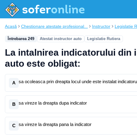
Acasă
Chestionare atestate profesional...
Instructor
Legislatie 
Întrebarea 249
Atestat instructor auto
Legislatie Rutiera
La intalnirea indicatorului di
auto este obligat:
sa ocoleasca prin dreapta locul unde este instalat indicatoru
A
sa vireze la dreapta dupa indicator
B
sa vireze la dreapta pana la indicator
C