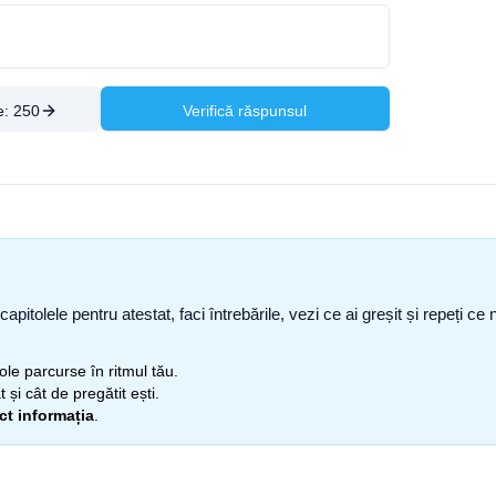
e:
250
Verifică răspunsul
capitolele pentru atestat, faci întrebările, vezi ce ai greșit și repeți 
itole parcurse în ritmul tău.
 și cât de pregătit ești.
ect informația
.