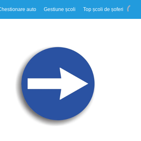
Chestionare auto
Gestiune școli
Top școli de șoferi