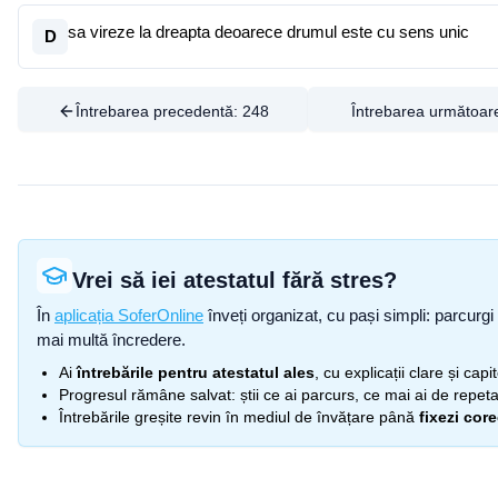
sa vireze la dreapta deoarece drumul este cu sens unic
D
Întrebarea precedentă:
248
Întrebarea următoar
Vrei să iei atestatul fără stres?
În
aplicația SoferOnline
înveți organizat, cu pași simpli: parcurgi 
mai multă încredere.
Ai
întrebările pentru atestatul ales
, cu explicații clare și cap
Progresul rămâne salvat: știi ce ai parcurs, ce mai ai de repetat
Întrebările greșite revin în mediul de învățare până
fixezi cor