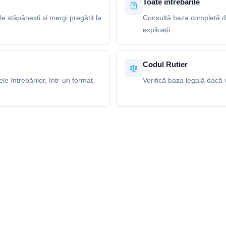
Toate întrebările
le stăpânești și mergi pregătit la
Consultă baza completă de
explicații.
Codul Rutier
e întrebărilor, într-un format
Verifică baza legală dacă v