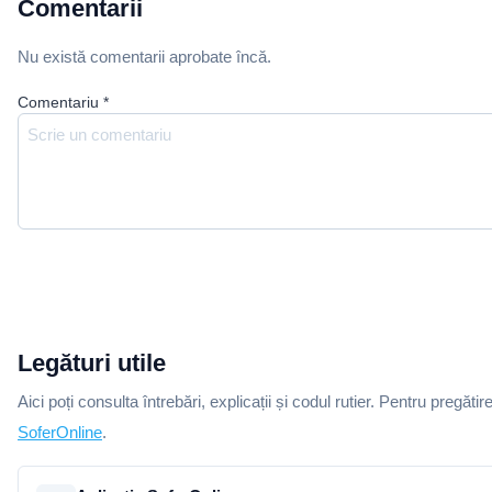
Comentarii
Nu există comentarii aprobate încă.
Comentariu
*
Legături utile
Aici poți consulta întrebări, explicații și codul rutier. Pentru pregătir
SoferOnline
.