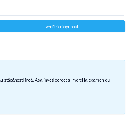
Verifică răspunsul
ce nu stăpânești încă. Așa înveți corect și mergi la examen cu