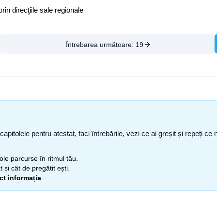
rin direcţiile sale regionale
Întrebarea următoare:
19
capitolele pentru atestat, faci întrebările, vezi ce ai greșit și repeți 
itole parcurse în ritmul tău.
 și cât de pregătit ești.
ect informația
.