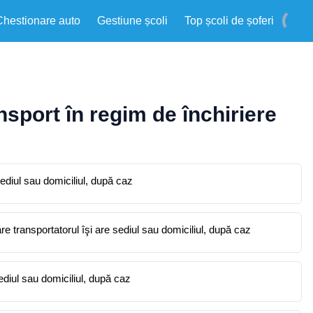
Chestionare auto
Gestiune școli
Top școli de șoferi
nsport în regim de închiriere
sediul sau domiciliul, după caz
are transportatorul îşi are sediul sau domiciliul, după caz
 îşi are sediul sau domiciliul, după caz