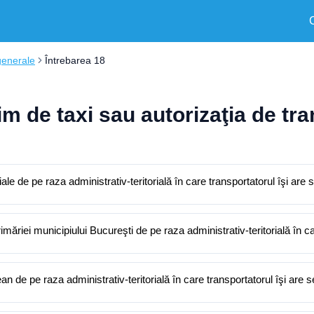
generale
Întrebarea 18
im de taxi sau autorizaţia de tra
le de pe raza administrativ-teritorială în care transportatorul îşi are 
primăriei municipiului Bucureşti de pe raza administrativ-teritorială în c
te din cadrul Consiliului Judeţean de pe raza administrativ-teritorială în care transportatorul