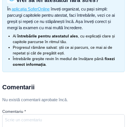
Vrei să iei atestatul fără stres?
În
aplicația SoferOnline
înveți organizat, cu pași simpli:
parcurgi capitolele pentru atestat, faci întrebările, vezi ce ai
greșit și repeți ce nu stăpânești încă. Așa înveți corect și
mergi la examen cu mai multă încredere.
Ai
întrebările pentru atestatul ales
, cu explicații clare și
capitole parcurse în ritmul tău.
Progresul rămâne salvat: știi ce ai parcurs, ce mai ai de
repetat și cât de pregătit ești.
Întrebările greșite revin în mediul de învățare până
fixezi
corect informația
.
Comentarii
Nu există comentarii aprobate încă.
Comentariu
*