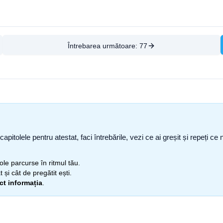
Întrebarea următoare:
77
capitolele pentru atestat, faci întrebările, vezi ce ai greșit și repeți 
itole parcurse în ritmul tău.
 și cât de pregătit ești.
ect informația
.