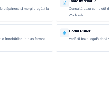
Toate întrebările
le stăpânești și mergi pregătit la
Consultă baza completă de
explicații.
Codul Rutier
e întrebărilor, într-un format
Verifică baza legală dacă v