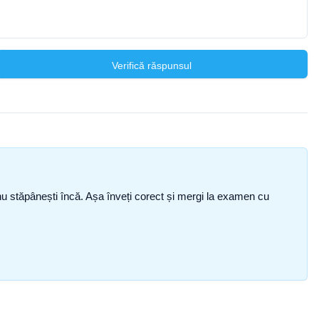
Verifică răspunsul
ce nu stăpânești încă. Așa înveți corect și mergi la examen cu