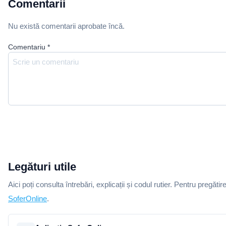
Comentarii
Nu există comentarii aprobate încă.
Comentariu
*
Legături utile
Aici poți consulta întrebări, explicații și codul rutier. Pentru pregătir
SoferOnline
.