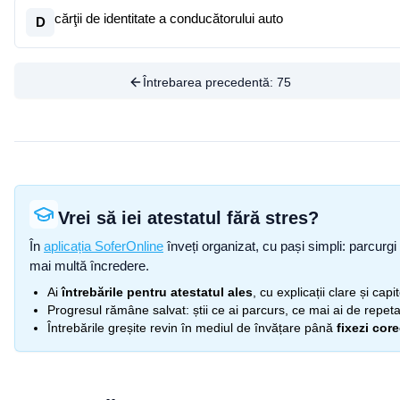
cărţii de identitate a conducătorului auto
D
Întrebarea precedentă:
75
Vrei să iei atestatul fără stres?
În
aplicația SoferOnline
înveți organizat, cu pași simpli: parcurgi 
mai multă încredere.
Ai
întrebările pentru atestatul ales
, cu explicații clare și cap
Progresul rămâne salvat: știi ce ai parcurs, ce mai ai de repetat
Întrebările greșite revin în mediul de învățare până
fixezi cor