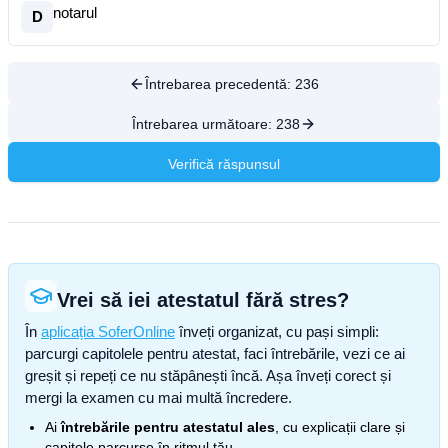
notarul
D
Întrebarea precedentă:
236
Întrebarea următoare:
238
Verifică răspunsul
Vrei să iei atestatul fără stres?
În
aplicația SoferOnline
înveți organizat, cu pași simpli:
parcurgi capitolele pentru atestat, faci întrebările, vezi ce ai
greșit și repeți ce nu stăpânești încă. Așa înveți corect și
mergi la examen cu mai multă încredere.
Ai
întrebările pentru atestatul ales
, cu explicații clare și
capitole parcurse în ritmul tău.