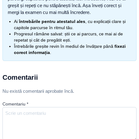
greșit și repeți ce nu stăpânești încă. Așa înveți corect și
mergi la examen cu mai multă încredere.
Ai
întrebările pentru atestatul ales
, cu explicații clare și
capitole parcurse în ritmul tău.
Progresul rămâne salvat: știi ce ai parcurs, ce mai ai de
repetat și cât de pregătit ești.
Întrebările greșite revin în mediul de învățare până
fixezi
corect informația
.
Comentarii
Nu există comentarii aprobate încă.
Comentariu
*