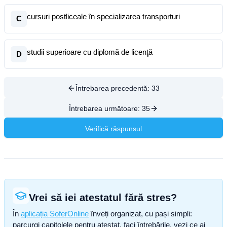
cursuri postliceale în specializarea transporturi
C
studii superioare cu diplomă de licenţă
D
Întrebarea precedentă:
33
Întrebarea următoare:
35
Verifică răspunsul
Vrei să iei atestatul fără stres?
În
aplicația SoferOnline
înveți organizat, cu pași simpli:
parcurgi capitolele pentru atestat, faci întrebările, vezi ce ai