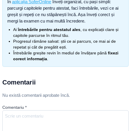
În
aplicația SoferOnline
înveți organizat, cu pași simpli:
parcurgi capitolele pentru atestat, faci întrebările, vezi ce ai
greșit și repeți ce nu stăpânești încă. Așa înveți corect și
mergi la examen cu mai multă încredere.
Ai
întrebările pentru atestatul ales
, cu explicații clare și
capitole parcurse în ritmul tău.
Progresul rămâne salvat: știi ce ai parcurs, ce mai ai de
repetat și cât de pregătit ești.
Întrebările greșite revin în mediul de învățare până
fixezi
corect informația
.
Comentarii
Nu există comentarii aprobate încă.
Comentariu
*