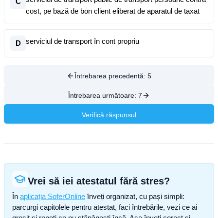
C
cost, pe bază de bon client eliberat de aparatul de taxat
serviciul de transport în cont propriu
D
Întrebarea precedentă:
5
Întrebarea următoare:
7
Verifică răspunsul
Vrei să iei atestatul fără stres?
În
aplicația SoferOnline
înveți organizat, cu pași simpli:
parcurgi capitolele pentru atestat, faci întrebările, vezi ce ai
greșit și repeți ce nu stăpânești încă. Așa înveți corect și