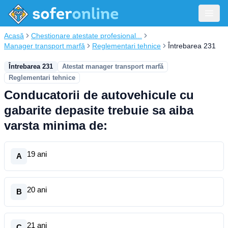
Acasă
Chestionare atestate profesional...
Manager transport marfă
Reglementari tehnice
Întrebarea 231
Întrebarea 231
Atestat manager transport marfă
Reglementari tehnice
Conducatorii de autovehicule cu
gabarite depasite trebuie sa aiba
varsta minima de:
19 ani
A
20 ani
B
21 ani
C