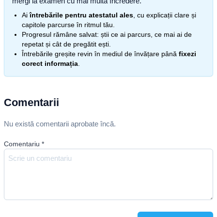
mergi la examen cu mai multă încredere.
Ai
întrebările pentru atestatul ales
, cu explicații clare și
capitole parcurse în ritmul tău.
Progresul rămâne salvat: știi ce ai parcurs, ce mai ai de
repetat și cât de pregătit ești.
Întrebările greșite revin în mediul de învățare până
fixezi
corect informația
.
Comentarii
Nu există comentarii aprobate încă.
Comentariu
*