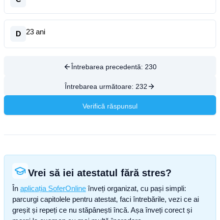
23 ani
D
Întrebarea precedentă:
230
Întrebarea următoare:
232
Verifică răspunsul
Vrei să iei atestatul fără stres?
În
aplicația SoferOnline
înveți organizat, cu pași simpli:
parcurgi capitolele pentru atestat, faci întrebările, vezi ce ai
greșit și repeți ce nu stăpânești încă. Așa înveți corect și