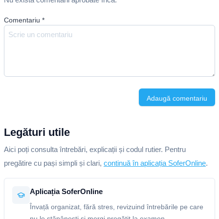
Comentariu
*
Adaugă comentariu
Legături utile
Aici poți consulta întrebări, explicații și codul rutier. Pentru
pregătire cu pași simpli și clari,
continuă în aplicația SoferOnline
.
Aplicația SoferOnline
Învață organizat, fără stres, revizuind întrebările pe care
nu le stăpânești și mergi pregătit la examen.