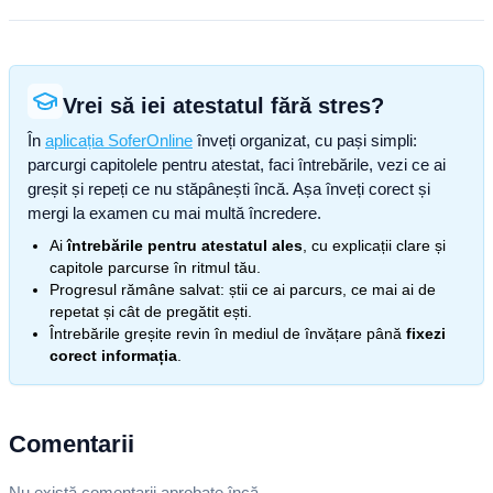
Vrei să iei atestatul fără stres?
În
aplicația SoferOnline
înveți organizat, cu pași simpli:
parcurgi capitolele pentru atestat, faci întrebările, vezi ce ai
greșit și repeți ce nu stăpânești încă. Așa înveți corect și
mergi la examen cu mai multă încredere.
Ai
întrebările pentru atestatul ales
, cu explicații clare și
capitole parcurse în ritmul tău.
Progresul rămâne salvat: știi ce ai parcurs, ce mai ai de
repetat și cât de pregătit ești.
Întrebările greșite revin în mediul de învățare până
fixezi
corect informația
.
Comentarii
Nu există comentarii aprobate încă.