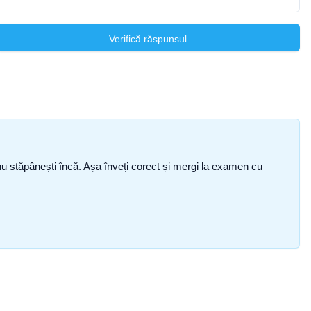
Verifică răspunsul
ce nu stăpânești încă. Așa înveți corect și mergi la examen cu