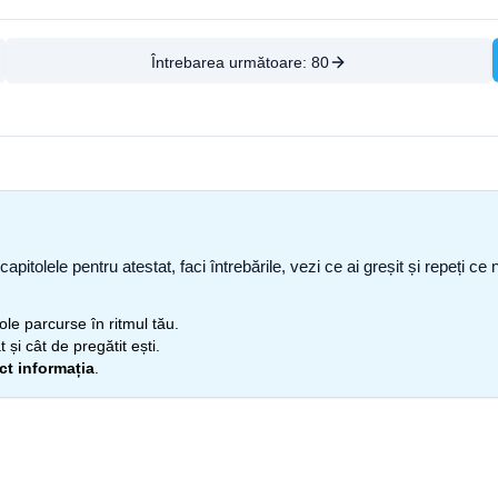
Întrebarea următoare:
80
capitolele pentru atestat, faci întrebările, vezi ce ai greșit și repeți 
itole parcurse în ritmul tău.
 și cât de pregătit ești.
ect informația
.