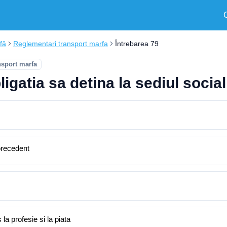
fă
Reglementari transport marfa
Întrebarea 79
nsport marfa
igatia sa detina la sediul social
 precedent
a profesie si la piata