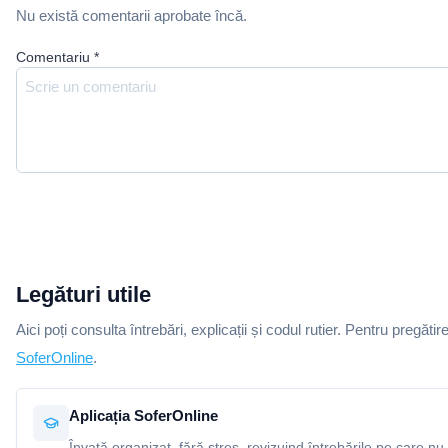
Nu există comentarii aprobate încă.
Comentariu
*
Legături utile
Aici poți consulta întrebări, explicații și codul rutier. Pentru pregătir
SoferOnline
.
Aplicația SoferOnline
Învață organizat, fără stres, revizuind întrebările pe care nu 