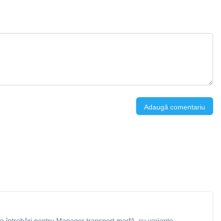
Adaugă comentariu
 întrebări pentru Manager transport marfă, cu variante,