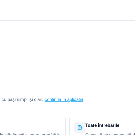
e cu pași simpli și clari,
continuă în aplicația
Toate întrebările
le stăpânești și mergi pregătit la
Consultă baza completă de