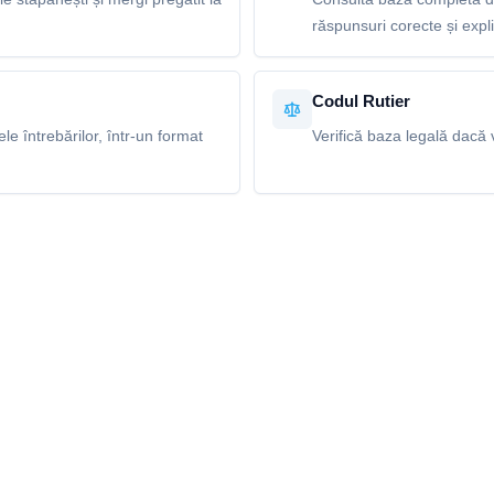
răspunsuri corecte și explic
Codul Rutier
e întrebărilor, într-un format
Verifică baza legală dacă v