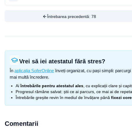
Întrebarea precedentă:
78
Vrei să iei atestatul fără stres?
În
aplicația SoferOnline
înveți organizat, cu pași simpli: parcurgi 
mai multă încredere.
Ai
întrebările pentru atestatul ales
, cu explicații clare și cap
Progresul rămâne salvat: știi ce ai parcurs, ce mai ai de repetat
Întrebările greșite revin în mediul de învățare până
fixezi cor
Comentarii