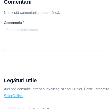
Comentarii
Nu există comentarii aprobate încă.
Comentariu
*
Legături utile
Aici poți consulta întrebări, explicații și codul rutier. Pentru pregătir
SoferOnline
.