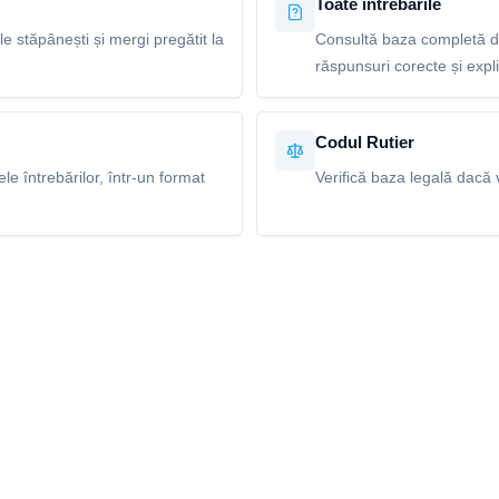
Toate întrebările
le stăpânești și mergi pregătit la
Consultă baza completă de
răspunsuri corecte și explic
Codul Rutier
e întrebărilor, într-un format
Verifică baza legală dacă v