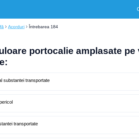
fă
Acorduri
Întrebarea 184
uloare portocalie amplasate pe 
e:
l substantei transportate
pericol
stantei transportate