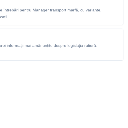
 întrebări pentru Manager transport marfă, cu variante,
ații.
rei informații mai amănunțite despre legislația rutieră.