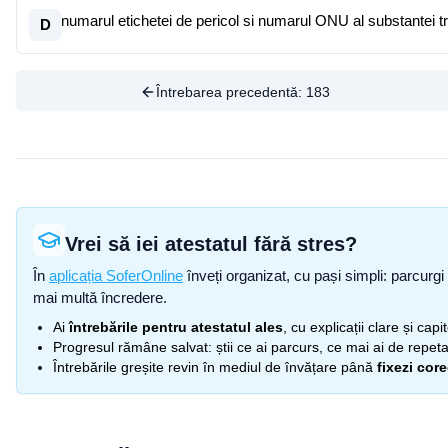
numarul etichetei de pericol si numarul ONU al substantei t
D
Întrebarea precedentă:
183
Vrei să iei atestatul fără stres?
În
aplicația SoferOnline
înveți organizat, cu pași simpli: parcurgi 
mai multă încredere.
Ai
întrebările pentru atestatul ales
, cu explicații clare și cap
Progresul rămâne salvat: știi ce ai parcurs, ce mai ai de repetat
Întrebările greșite revin în mediul de învățare până
fixezi cor