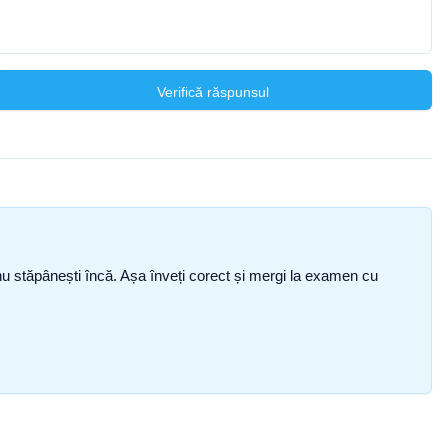
Verifică răspunsul
ce nu stăpânești încă. Așa înveți corect și mergi la examen cu