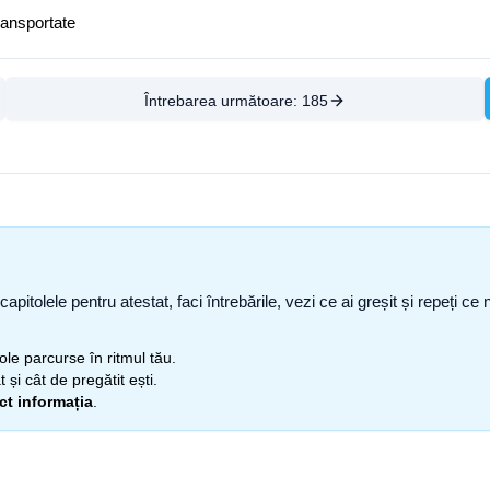
ransportate
Întrebarea următoare:
185
capitolele pentru atestat, faci întrebările, vezi ce ai greșit și repeți 
itole parcurse în ritmul tău.
 și cât de pregătit ești.
ect informația
.