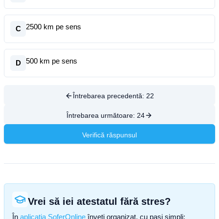
2500 km pe sens
C
500 km pe sens
D
Întrebarea precedentă:
22
Întrebarea următoare:
24
Verifică răspunsul
Vrei să iei atestatul fără stres?
În
aplicația SoferOnline
înveți organizat, cu pași simpli: