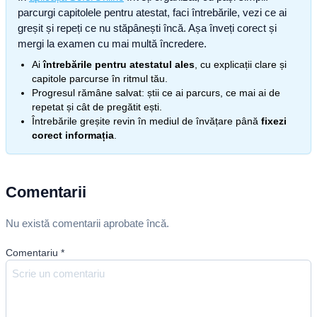
parcurgi capitolele pentru atestat, faci întrebările, vezi ce ai
greșit și repeți ce nu stăpânești încă. Așa înveți corect și
mergi la examen cu mai multă încredere.
Ai
întrebările pentru atestatul ales
, cu explicații clare și
capitole parcurse în ritmul tău.
Progresul rămâne salvat: știi ce ai parcurs, ce mai ai de
repetat și cât de pregătit ești.
Întrebările greșite revin în mediul de învățare până
fixezi
corect informația
.
Comentarii
Nu există comentarii aprobate încă.
Comentariu
*