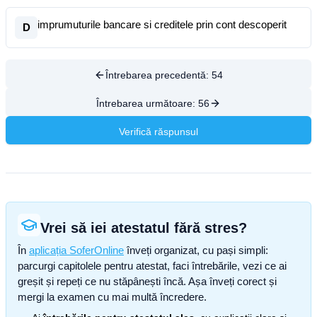
imprumuturile bancare si creditele prin cont descoperit
D
Întrebarea precedentă:
54
Întrebarea următoare:
56
Verifică răspunsul
Vrei să iei atestatul fără stres?
În
aplicația SoferOnline
înveți organizat, cu pași simpli:
parcurgi capitolele pentru atestat, faci întrebările, vezi ce ai
greșit și repeți ce nu stăpânești încă. Așa înveți corect și
mergi la examen cu mai multă încredere.