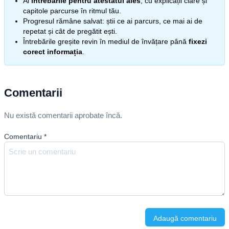
Ai
întrebările pentru atestatul ales
, cu explicații clare și
capitole parcurse în ritmul tău.
Progresul rămâne salvat: știi ce ai parcurs, ce mai ai de
repetat și cât de pregătit ești.
Întrebările greșite revin în mediul de învățare până
fixezi
corect informația
.
Comentarii
Nu există comentarii aprobate încă.
Comentariu
*
Adaugă comentariu