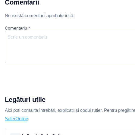
Comentarii
Nu există comentarii aprobate încă.
Comentariu
*
Legături utile
Aici poți consulta întrebări, explicații și codul rutier. Pentru pregătir
SoferOnline
.