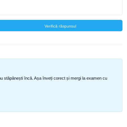
Verifică răspunsul
ce nu stăpânești încă. Așa înveți corect și mergi la examen cu