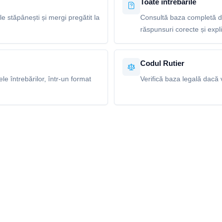
Toate întrebările
le stăpânești și mergi pregătit la
Consultă baza completă de
răspunsuri corecte și explic
Codul Rutier
e întrebărilor, într-un format
Verifică baza legală dacă v