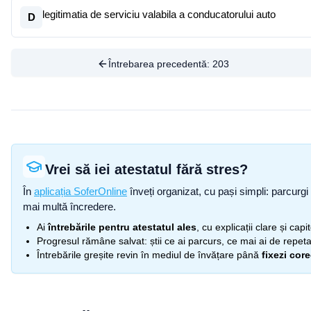
legitimatia de serviciu valabila a conducatorului auto
D
Întrebarea precedentă:
203
Vrei să iei atestatul fără stres?
În
aplicația SoferOnline
înveți organizat, cu pași simpli: parcurgi 
mai multă încredere.
Ai
întrebările pentru atestatul ales
, cu explicații clare și cap
Progresul rămâne salvat: știi ce ai parcurs, ce mai ai de repetat
Întrebările greșite revin în mediul de învățare până
fixezi cor