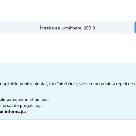
Întrebarea următoare:
205
capitolele pentru atestat, faci întrebările, vezi ce ai greșit și repeți 
itole parcurse în ritmul tău.
 și cât de pregătit ești.
ect informația
.