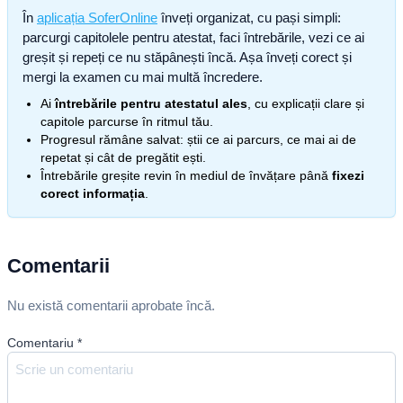
În
aplicația SoferOnline
înveți organizat, cu pași simpli:
parcurgi capitolele pentru atestat, faci întrebările, vezi ce ai
greșit și repeți ce nu stăpânești încă. Așa înveți corect și
mergi la examen cu mai multă încredere.
Ai
întrebările pentru atestatul ales
, cu explicații clare și
capitole parcurse în ritmul tău.
Progresul rămâne salvat: știi ce ai parcurs, ce mai ai de
repetat și cât de pregătit ești.
Întrebările greșite revin în mediul de învățare până
fixezi
corect informația
.
Comentarii
Nu există comentarii aprobate încă.
Comentariu
*