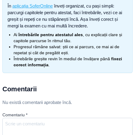
În
aplicația SoferOnline
înveți organizat, cu pași simpli:
parcurgi capitolele pentru atestat, faci întrebările, vezi ce ai
greșit și repeți ce nu stăpânești încă. Așa înveți corect și
mergi la examen cu mai multă încredere.
Ai
întrebările pentru atestatul ales
, cu explicații clare și
capitole parcurse în ritmul tău.
Progresul rămâne salvat: știi ce ai parcurs, ce mai ai de
repetat și cât de pregătit ești.
Întrebările greșite revin în mediul de învățare până
fixezi
corect informația
.
Comentarii
Nu există comentarii aprobate încă.
Comentariu
*