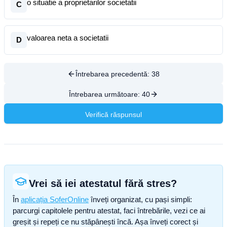
o situatie a proprietarilor societatii
C
valoarea neta a societatii
D
Întrebarea precedentă:
38
Întrebarea următoare:
40
Verifică răspunsul
Vrei să iei atestatul fără stres?
În
aplicația SoferOnline
înveți organizat, cu pași simpli:
parcurgi capitolele pentru atestat, faci întrebările, vezi ce ai
greșit și repeți ce nu stăpânești încă. Așa înveți corect și