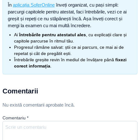
În
aplicația SoferOnline
înveți organizat, cu pași simpli:
parcurgi capitolele pentru atestat, faci întrebările, vezi ce ai
greșit și repeți ce nu stăpânești încă. Așa înveți corect și
mergi la examen cu mai multă încredere.
Ai
întrebările pentru atestatul ales
, cu explicații clare și
capitole parcurse în ritmul tău.
Progresul rămâne salvat: știi ce ai parcurs, ce mai ai de
repetat și cât de pregătit ești.
Întrebările greșite revin în mediul de învățare până
fixezi
corect informația
.
Comentarii
Nu există comentarii aprobate încă.
Comentariu
*