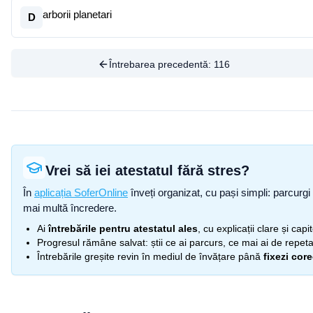
arborii planetari
D
Întrebarea precedentă:
116
Vrei să iei atestatul fără stres?
În
aplicația SoferOnline
înveți organizat, cu pași simpli: parcurgi 
mai multă încredere.
Ai
întrebările pentru atestatul ales
, cu explicații clare și cap
Progresul rămâne salvat: știi ce ai parcurs, ce mai ai de repetat
Întrebările greșite revin în mediul de învățare până
fixezi cor