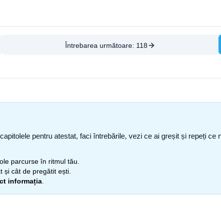
Întrebarea următoare:
118
capitolele pentru atestat, faci întrebările, vezi ce ai greșit și repeți 
itole parcurse în ritmul tău.
 și cât de pregătit ești.
ect informația
.