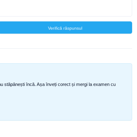
Verifică răspunsul
ce nu stăpânești încă. Așa înveți corect și mergi la examen cu