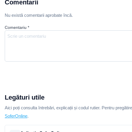
Comentarii
Nu există comentarii aprobate încă.
Comentariu
*
Legături utile
Aici poți consulta întrebări, explicații și codul rutier. Pentru pregătir
SoferOnline
.