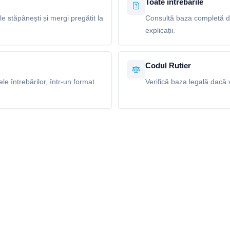
Toate întrebările
le stăpânești și mergi pregătit la
Consultă baza completă de 
explicații.
Codul Rutier
e întrebărilor, într-un format
Verifică baza legală dacă v