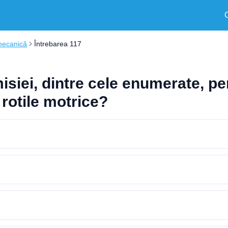
mecanică
Întrebarea 117
iei, dintre cele enumerate, per
 rotile motrice?