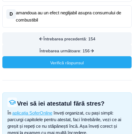
amandoua au un efect neglijabil asupra consumului de
D
combustibil
Întrebarea precedentă:
154
Întrebarea următoare:
156
Verifică răspunsul
Vrei să iei atestatul fără stres?
În
aplicația SoferOnline
înveți organizat, cu pași simpli:
parcurgi capitolele pentru atestat, faci întrebările, vezi ce ai
greșit și repeți ce nu stăpânești încă. Așa înveți corect și
mergi la examen cu mai multă încredere.