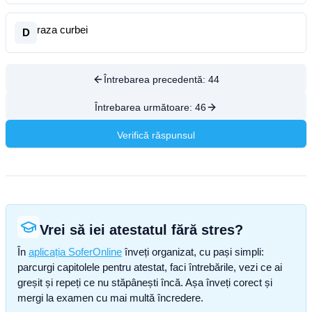
raza curbei
D
Întrebarea precedentă:
44
Întrebarea următoare:
46
Verifică răspunsul
Vrei să iei atestatul fără stres?
În
aplicația SoferOnline
înveți organizat, cu pași simpli:
parcurgi capitolele pentru atestat, faci întrebările, vezi ce ai
greșit și repeți ce nu stăpânești încă. Așa înveți corect și
mergi la examen cu mai multă încredere.