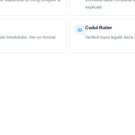
explicații.
Codul Rutier
e întrebărilor, într-un format
Verifică baza legală dacă v