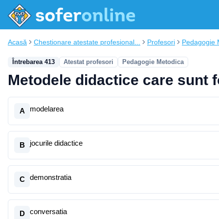
Acasă
Chestionare atestate profesional...
Profesori
Pedagogie 
Întrebarea 413
Atestat profesori
Pedagogie Metodica
Metodele didactice care sunt f
modelarea
A
jocurile didactice
B
demonstratia
C
conversatia
D