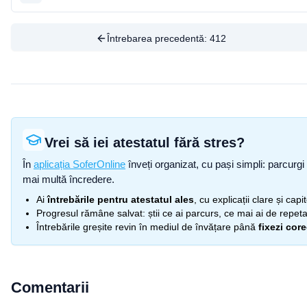
Întrebarea precedentă:
412
Vrei să iei atestatul fără stres?
În
aplicația SoferOnline
înveți organizat, cu pași simpli: parcurgi 
mai multă încredere.
Ai
întrebările pentru atestatul ales
, cu explicații clare și cap
Progresul rămâne salvat: știi ce ai parcurs, ce mai ai de repetat
Întrebările greșite revin în mediul de învățare până
fixezi cor
Comentarii