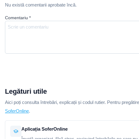
Nu există comentarii aprobate încă.
Comentariu
*
Legături utile
Aici poți consulta întrebări, explicații și codul rutier. Pentru pregătir
SoferOnline
.
Aplicația SoferOnline
Învață organizat, fără stres, revizuind întrebările pe care nu 