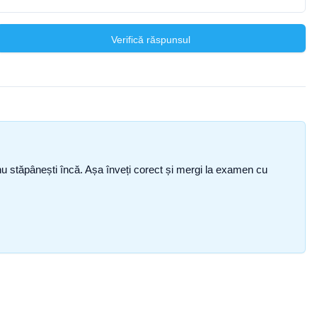
Verifică răspunsul
ce nu stăpânești încă. Așa înveți corect și mergi la examen cu