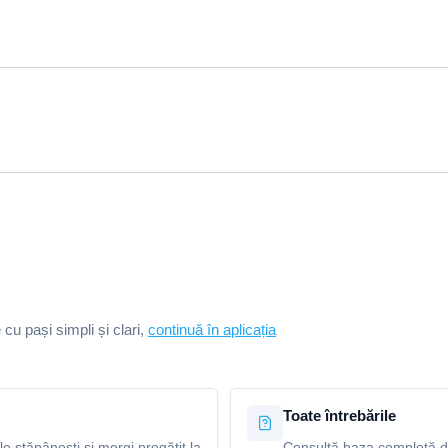
e cu pași simpli și clari,
continuă în aplicația
Toate întrebările
le stăpânești și mergi pregătit la
Consultă baza completă de 