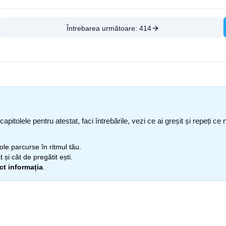
Întrebarea următoare:
414
capitolele pentru atestat, faci întrebările, vezi ce ai greșit și repeți 
itole parcurse în ritmul tău.
 și cât de pregătit ești.
ect informația
.