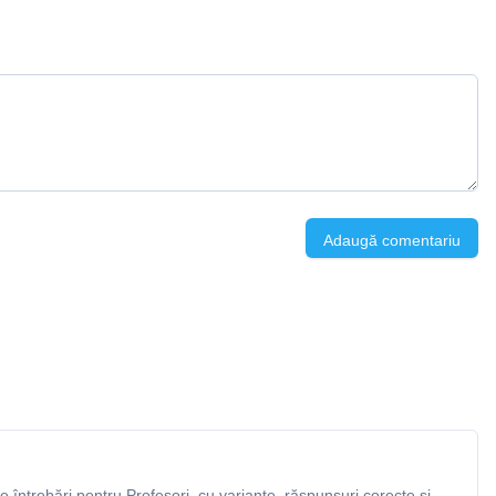
Adaugă comentariu
întrebări pentru Profesori, cu variante, răspunsuri corecte și