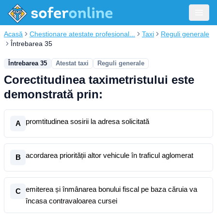
Acasă
Chestionare atestate profesional...
Taxi
Reguli generale
Întrebarea 35
Întrebarea 35
Atestat taxi
Reguli generale
Corectitudinea taximetristului este
demonstrată prin:
promtitudinea sosirii la adresa solicitată
A
acordarea priorității altor vehicule în traficul aglomerat
B
emiterea și înmânarea bonului fiscal pe baza căruia va
C
încasa contravaloarea cursei