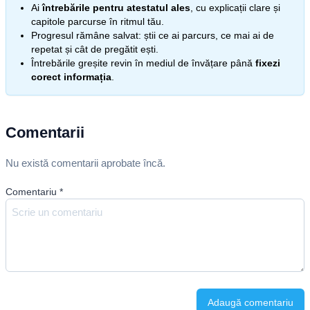
Ai
întrebările pentru atestatul ales
, cu explicații clare și
capitole parcurse în ritmul tău.
Progresul rămâne salvat: știi ce ai parcurs, ce mai ai de
repetat și cât de pregătit ești.
Întrebările greșite revin în mediul de învățare până
fixezi
corect informația
.
Comentarii
Nu există comentarii aprobate încă.
Comentariu
*
Adaugă comentariu