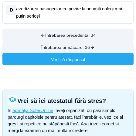
avertizarea pasagerilor cu privire la anumiți colegi mai
D
puțin serioși
Întrebarea precedentă:
34
Întrebarea următoare:
36
Verifică răspunsul
Vrei să iei atestatul fără stres?
În
aplicația SoferOnline
înveți organizat, cu pași simpli:
parcurgi capitolele pentru atestat, faci întrebările, vezi ce ai
greșit și repeți ce nu stăpânești încă. Așa înveți corect și
mergi la examen cu mai multă încredere.