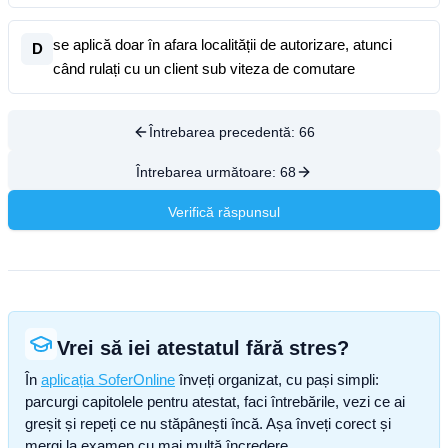
se aplică doar în afara localității de autorizare, atunci
D
când rulați cu un client sub viteza de comutare
Întrebarea precedentă:
66
Întrebarea următoare:
68
Verifică răspunsul
Vrei să iei atestatul fără stres?
În
aplicația SoferOnline
înveți organizat, cu pași simpli:
parcurgi capitolele pentru atestat, faci întrebările, vezi ce ai
greșit și repeți ce nu stăpânești încă. Așa înveți corect și
mergi la examen cu mai multă încredere.