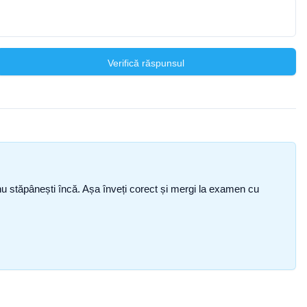
Verifică răspunsul
ce nu stăpânești încă. Așa înveți corect și mergi la examen cu