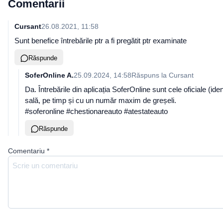
Comentarii
Cursant
26.08.2021, 11:58
Sunt benefice întrebările ptr a fi pregătit ptr examinate
Răspunde
SoferOnline A.
25.09.2024, 14:58
Răspuns la
Cursant
Da. Întrebările din aplicația SoferOnline sunt cele oficiale (id
sală, pe timp și cu un număr maxim de greșeli.
#soferonline #chestionareauto #atestateauto
Răspunde
Comentariu
*