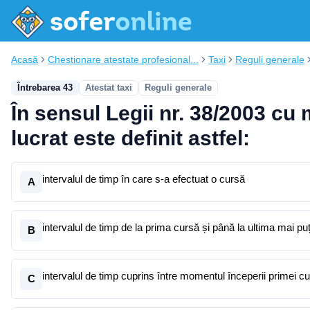
Acasă
Chestionare atestate profesional...
Taxi
Reguli generale
Întrebarea 43
Atestat taxi
Reguli generale
În sensul Legii nr. 38/2003 cu 
lucrat este definit astfel:
intervalul de timp în care s-a efectuat o cursă
A
intervalul de timp de la prima cursă și până la ultima mai pu
B
intervalul de timp cuprins între momentul începerii primei cu
C