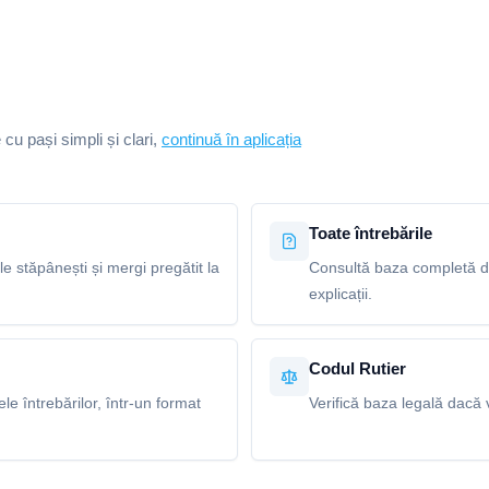
e cu pași simpli și clari,
continuă în aplicația
Toate întrebările
le stăpânești și mergi pregătit la
Consultă baza completă de 
explicații.
Codul Rutier
e întrebărilor, într-un format
Verifică baza legală dacă v