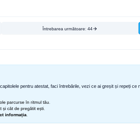
Întrebarea următoare:
44
capitolele pentru atestat, faci întrebările, vezi ce ai greșit și repeți 
itole parcurse în ritmul tău.
 și cât de pregătit ești.
ect informația
.