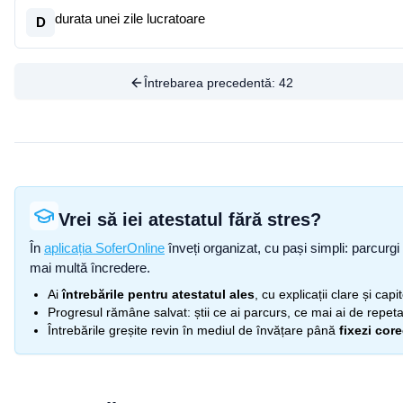
durata unei zile lucratoare
D
Întrebarea precedentă:
42
Vrei să iei atestatul fără stres?
În
aplicația SoferOnline
înveți organizat, cu pași simpli: parcurgi 
mai multă încredere.
Ai
întrebările pentru atestatul ales
, cu explicații clare și cap
Progresul rămâne salvat: știi ce ai parcurs, ce mai ai de repetat
Întrebările greșite revin în mediul de învățare până
fixezi cor