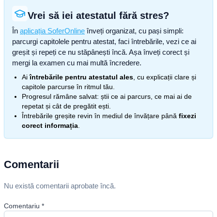
Vrei să iei atestatul fără stres?
În
aplicația SoferOnline
înveți organizat, cu pași simpli:
parcurgi capitolele pentru atestat, faci întrebările, vezi ce ai
greșit și repeți ce nu stăpânești încă. Așa înveți corect și
mergi la examen cu mai multă încredere.
Ai
întrebările pentru atestatul ales
, cu explicații clare și
capitole parcurse în ritmul tău.
Progresul rămâne salvat: știi ce ai parcurs, ce mai ai de
repetat și cât de pregătit ești.
Întrebările greșite revin în mediul de învățare până
fixezi
corect informația
.
Comentarii
Nu există comentarii aprobate încă.
Comentariu
*