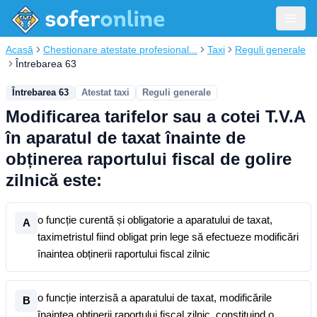
Acasă
Chestionare atestate profesional...
Taxi
Reguli generale
Întrebarea 63
Întrebarea 63
Atestat taxi
Reguli generale
Modificarea tarifelor sau a cotei T.V.A
în aparatul de taxat înainte de
obținerea raportului fiscal de golire
zilnică este:
o funcție curentă și obligatorie a aparatului de taxat,
A
taximetristul fiind obligat prin lege să efectueze modificări
înaintea obținerii raportului fiscal zilnic
o funcție interzisă a aparatului de taxat, modificările
B
înaintea obținerii raportului fiscal zilnic, constituind o