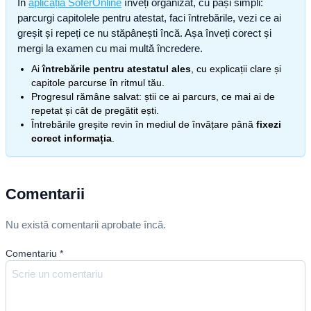
În
aplicația SoferOnline
înveți organizat, cu pași simpli:
parcurgi capitolele pentru atestat, faci întrebările, vezi ce ai
greșit și repeți ce nu stăpânești încă. Așa înveți corect și
mergi la examen cu mai multă încredere.
Ai
întrebările pentru atestatul ales
, cu explicații clare și
capitole parcurse în ritmul tău.
Progresul rămâne salvat: știi ce ai parcurs, ce mai ai de
repetat și cât de pregătit ești.
Întrebările greșite revin în mediul de învățare până
fixezi
corect informația
.
Comentarii
Nu există comentarii aprobate încă.
Comentariu
*