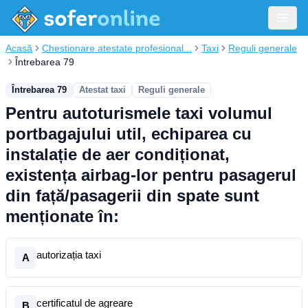
Acasă
Chestionare atestate profesional...
Taxi
Reguli generale
Întrebarea 79
Întrebarea 79
Atestat taxi
Reguli generale
Pentru autoturismele taxi volumul
portbagajului util, echiparea cu
instalație de aer condiționat,
existența airbag-lor pentru pasagerul
din față/pasagerii din spate sunt
menționate în:
autorizația taxi
A
certificatul de agreare
B