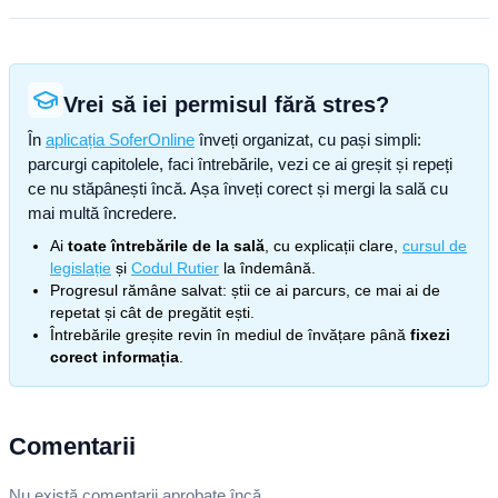
Vrei să iei permisul fără stres?
În
aplicația SoferOnline
înveți organizat, cu pași simpli:
parcurgi capitolele, faci întrebările, vezi ce ai greșit și repeți
ce nu stăpânești încă. Așa înveți corect și mergi la sală cu
mai multă încredere.
Ai
toate întrebările de la sală
, cu explicații clare,
cursul de
legislație
și
Codul Rutier
la îndemână.
Progresul rămâne salvat: știi ce ai parcurs, ce mai ai de
repetat și cât de pregătit ești.
Întrebările greșite revin în mediul de învățare până
fixezi
corect informația
.
Comentarii
Nu există comentarii aprobate încă.