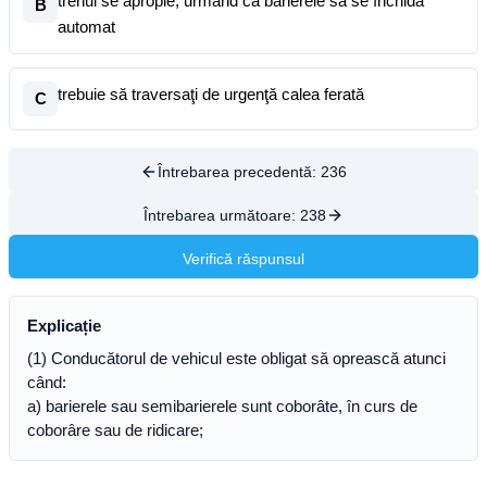
trenul se apropie, urmând ca barierele să se închidă
B
automat
trebuie să traversaţi de urgenţă calea ferată
C
Întrebarea precedentă:
236
Întrebarea următoare:
238
Verifică răspunsul
Explicație
(1) Conducătorul de vehicul este obligat să oprească atunci
când:
a) barierele sau semibarierele sunt coborâte, în curs de
coborâre sau de ridicare;