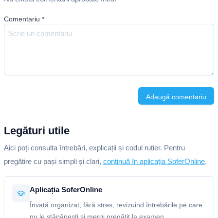
Comentariu
*
Adaugă comentariu
Legături utile
Aici poți consulta întrebări, explicații și codul rutier. Pentru
pregătire cu pași simpli și clari,
continuă în aplicația SoferOnline
.
Aplicația SoferOnline
Învață organizat, fără stres, revizuind întrebările pe care
nu le stăpânești și mergi pregătit la examen.